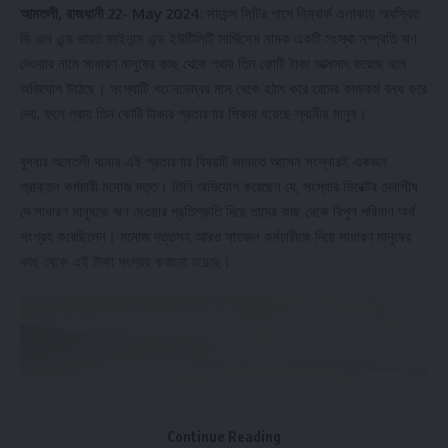
আমতলী, রাজধানী
22- May 2024
: সায়েন্স সিটির পাশে নিম্বার্ক এলাকায় অবস্থিত
ডি এল এন্ড ভারত ফাইনান্স এন্ড ইউটিলিটি সার্ভিসেস নামক একটি সংস্থা সম্প্রতি ঋণ
দেওয়ার নামে সাধারণ মানুষের কাছ থেকে প্রায় তিন কোটি টাকা আত্মসাৎ করেছে বলে
অভিযোগ উঠেছে। সংস্থাটি গত নভেম্বর মাস থেকে হঠাৎ করে তাদের কাজকর্ম বন্ধ করে
দেয়, ফলে প্রায় তিন কোটি টাকার প্রতারণার শিকার হয়েছে স্থানীয় মানুষ।
বুধবার আমতলী থানায় এই প্রতারণার বিষয়টি জানাতে আসেন সংস্থারই একজন
প্রাক্তন কর্মচারী মনোজ দত্ত। তিনি অভিযোগ করেছেন যে, সংস্থার ডিরেক্টর দেবাশীষ
দে সাধারণ মানুষকে ঋণ দেওয়ার প্রতিশ্রুতি দিয়ে তাদের কাছ থেকে বিপুল পরিমাণ অর্থ
সংগ্রহ করেছিলেন। মনোজ দত্তসহ আরও সাতজন কর্মচারীকে দিয়ে সাধারণ মানুষের
কাছ থেকে এই টাকা সংগ্রহ করানো হয়েছে।
Continue Reading