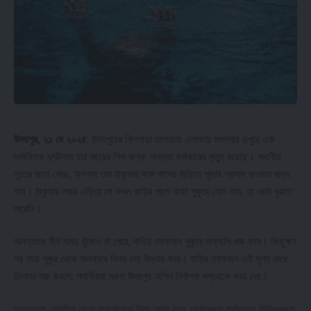
মনোজ দত্ত জানান, প্রতারণার মাধ্যমে সংগৃহীত এই টাকা কোথায় আছে তা পুলিশ
চাইলে সহজেই খুঁজে বের করতে পারে। তবে রহস্যজনক কারণে এই টাকার কোনো হদিস
এখনও পায়নি পুলিশ। তিনি আরও অভিযোগ করেন যে, টাকা ফেরত চাইলে উল্টো তাদেরই
হুমকি দিচ্ছেন দেবাশীষ দে।
- Advertisement -
উদয়পুর, ২১ মে ২০২৪:
উদয়পুরের খিলপাড়া তালতলা এলাকায় মঙ্গলবার দুপুরে এক
মর্মান্তিক দুর্ঘটনায় চার বছরের শিশু কন্যা অনন্যা কর্মকারের মৃত্যু হয়েছে। স্থানীয়
সূত্রে জানা গেছে, অনন্যা তার ঠাকুমার সঙ্গে পাশের বাড়িতে পূজার প্রসাদ খাওয়ার জন্য
যায়। ঠাকুমার নজর এড়িয়ে সে কখন বাড়ির পাশে থাকা পুকুরে নেমে যায়, তা কেউ বুঝতে
পারেনি।
অনন্যাকে দীর্ঘ সময় খুঁজেও না পেয়ে, বাড়ির লোকজন পুকুরে তল্লাশি শুরু করে। কিছুক্ষণ
পর তারা পুকুর থেকে অনন্যার নিথর দেহ উদ্ধার করে। বাড়ির লোকজন এই দৃশ্য দেখে
Watch now
চিৎকার শুরু করলে, স্থানীয়রা দ্রুত উদয়পুর অগ্নি নির্বাপক দপ্তরকে খবর দেয়।
সংস্থার অন্যান্য কর্মীরাও একই ধরনের অভিযোগ তুলেছেন। তারা বলেছেন, দেবাশীষ
অনন্যাকে গোমতির জেলা হাসপাতালে নিয়ে আসা হলে, সেখানকার কর্তব্যরত চিকিৎসকরা