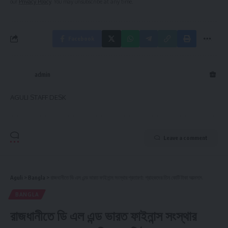
our
Privacy Policy
. You may unsubscribe at any time.
Facebook
admin
AGULI STAFF DESK
Leave a comment
Aguli
>
Bangla
>
রাজধানীতে ডি এল এন্ড ভারত ফাইনান্স সংস্থার প্রতারণা: গ্রাহকদের তিন কোটি টাকা আত্মসাৎ
BANGLA
রাজধানীতে ডি এল এন্ড ভারত ফাইনান্স সংস্থার