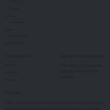
kokborok
Bangla
Breaking
Notification
Breaking
,
Tripura
TAGGED:
Videos
Entertainment
Buy Subscription
Sign Up For Daily Newsletter
Be keep up! Get the latest breaking news delivered
Top Categories
Sign Up for Our Newsletter
straight to your inbox.
এই ধরনের প্রতারণার ঘটনা থেকে সাধারণ মানুষকে সচেতন থাকতে অনুরোধ করেছেন
Subscribe to our newsletter
About us
মনোজ দত্ত। তিনি মিডিয়ার মাধ্যমে বিষয়টি তুলে ধরে সাধারণ মানুষের সহায়তা কামনা
to get our newest articles
[mc4wp_form]
Contact Us
করেছেন যাতে এই প্রতারণার সঠিক বিচার হয় এবং ক্ষতিগ্রস্তরা তাদের টাকা ফিরে
instantly!
Policies
পান।
By signing up, you agree to our
Terms of Use
and acknowledge the data practices in
our
Privacy Policy
. You may unsubscribe at any time.
Disclaimer
While we strive to provide accurate and timely information,
Facebook
Aguli News acknowledges that news is subject to change,