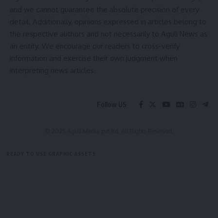
admin
and we cannot guarantee the absolute precision of every
detail. Additionally, opinions expressed in articles belong to
admin
AGULI STAFF DESK
the respective authors and not necessarily to Aguli News as
AGULI STAFF DESK
an entity. We encourage our readers to cross-verify
information and exercise their own judgment when
interpreting news articles.
Loan fraud news
,
Tripura
TAGGED:
Leave a comment
Follow US
Sign Up For Daily Newsletter
© 2025 Aguli Media pvt ltd. All Rights Reserved.
Be keep up! Get the latest breaking news delivered
straight to your inbox.
READY TO USE GRAPHIC ASSETS
[mc4wp_form]
FREE ITEMS
TEMPLATES
ICONS
GRAPHICS
MOCKUP
By signing up, you agree to our
Terms of Use
and acknowledge the data practices in
our
Privacy Policy
. You may unsubscribe at any time.