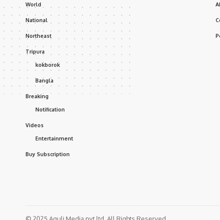
World
A
National
C
Northeast
P
Tripura
kokborok
Bangla
Breaking
Notification
Videos
Entertainment
Buy Subscription
© 2025 Aguli Media pvt ltd. All Rights Reserved.