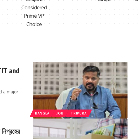
TIT and
d a major
BANGLA
JOB
TRIPURA
ক নিগ্রহের