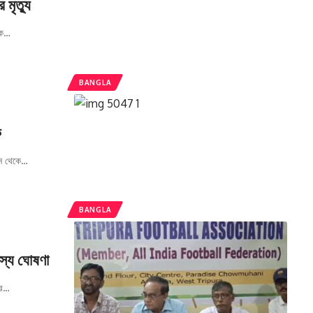
 মৃত্যু
িক
…
BANGLA
ক
ন থেকে
…
BANGLA
দস্য ঘোষণা
র
…