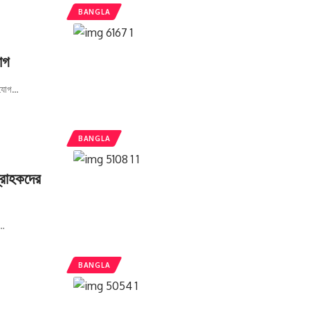
BANGLA
যোগ
িযোগ
…
BANGLA
গ্রাহকদের
…
BANGLA