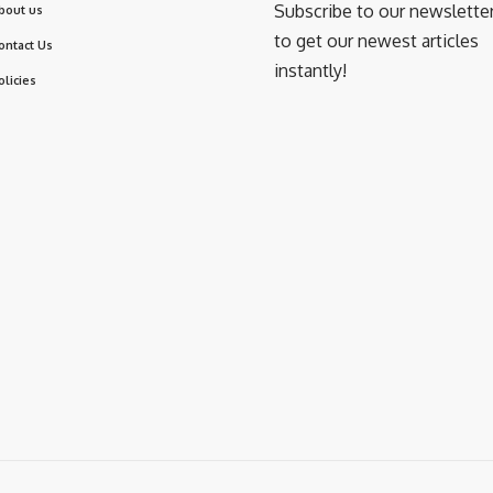
Subscribe to our newslette
bout us
to get our newest articles
ontact Us
instantly!
olicies