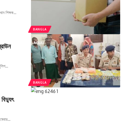
ধান শিক্ষক
…
BANGLA
ব্রাউন
ুলিশ
…
BANGLA
বিদ্যুৎ
ষেবার
…