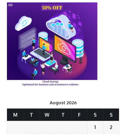
August 2026
M
T
W
T
F
S
S
1
2