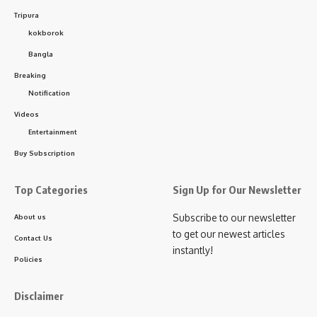
দফায় রাজ্যে আসেন ভাজপার কেন্দ্রীয় নেতৃত্ব।
Tripura
kokborok
Bangla
Breaking
Notification
Videos
Entertainment
Buy Subscription
Top Categories
Sign Up for Our Newsletter
Subscribe to our newsletter
About us
to get our newest articles
Contact Us
এই পরিস্থিতিতে নির্বাচন ঘোষণার আগে থেকেই জনসংযোগ কর্মসূচিতে অংশগ্রহণ করেন
instantly!
মুখ্যমন্ত্রী প্রফেসর ডাঃ মানিক সাহা। সরকারি এবং দলীয় কর্মসূচির অংশ হিসেবে
Policies
এরআগেও নিজ বিধানসভা কেন্দ্র ৮ টাউন বড়দোয়ালী বিধানসভা এলাকায় বিভিন্ন সময়ে
পা রাখেন তিনি। আর নির্বাচনকে সামনে রেখে জনসংযোগ কর্মসূচিতে ব্যতিক্রম হল না
Disclaimer
তাঁর। শুক্রবার চতুর্থ দফায় ফের একবার নিজ বিধানসভা কেন্দ্রে বাড়ি বাড়ি প্রচারে নেমে