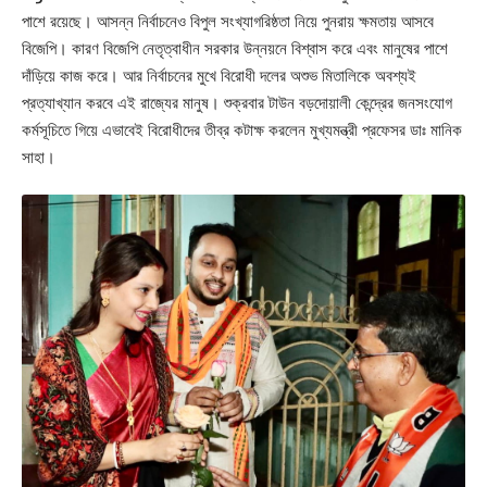
পাশে রয়েছে। আসন্ন নির্বাচনেও বিপুল সংখ্যাগরিষ্ঠতা নিয়ে পুনরায় ক্ষমতায় আসবে
Sign Up For Daily Newsletter
বিজেপি। কারণ বিজেপি নেতৃত্বাধীন সরকার উন্নয়নে বিশ্বাস করে এবং মানুষের পাশে
Be keep up! Get the latest breaking news delivered
দাঁড়িয়ে কাজ করে। আর নির্বাচনের মুখে বিরোধী দলের অশুভ মিতালিকে অবশ্যই
straight to your inbox.
প্রত্যাখ্যান করবে এই রাজ্যের মানুষ। শুক্রবার টাউন বড়দোয়ালী কেন্দ্রের জনসংযোগ
কর্মসূচিতে গিয়ে এভাবেই বিরোধীদের তীব্র কটাক্ষ করলেন মুখ্যমন্ত্রী প্রফেসর ডাঃ মানিক
[mc4wp_form]
সাহা।
By signing up, you agree to our
Terms of Use
and acknowledge the data practices in
our
Privacy Policy
. You may unsubscribe at any time.
Facebook
admin
AGULI STAFF DESK