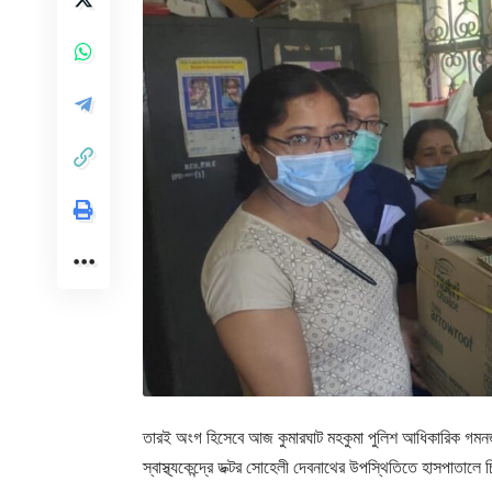
তারই অংগ হিসেবে আজ কুমারঘাট মহকুমা পুলিশ আধিকারিক গমনজয় রি
স্বাস্থ্যকেন্দ্রে ডক্টর সোহেলী দেবনাথের উপস্থিতিতে হাসপাতা