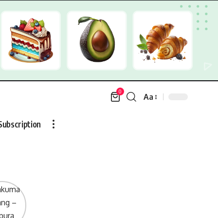
0
Aa
Font
Resizer
Subscription