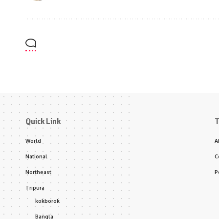
Quick Link
T
World
A
National
C
Northeast
P
Tripura
kokborok
Bangla