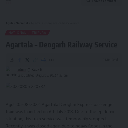
Leave a comment
Aguli
>
National
>
Agartala – Deogarh Railway Service
NATIONAL
TRIPURA
Agartala – Deogarh Railway Service
3 Min Read
admin
Last updated: August 5, 2022 4:39 pm
Aguli 05-08-2022: Agartala Deoghar Express passenger
train was launched on 6th July 2018. Due to the epidemic
situation, this train service was temporarily stopped.
Recently it was closed again due to heavy floods in the