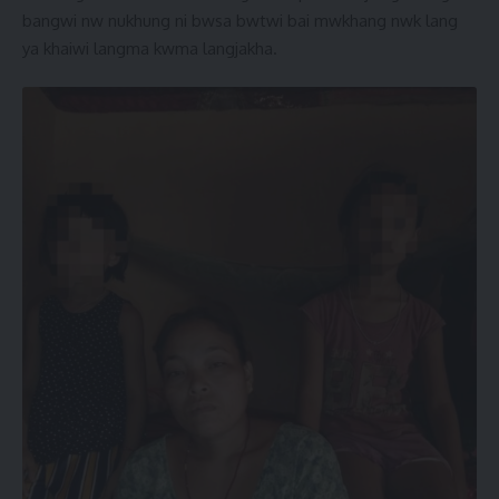
bangwi nw nukhung ni bwsa bwtwi bai mwkhang nwk lang
ya khaiwi langma kwma langjakha.