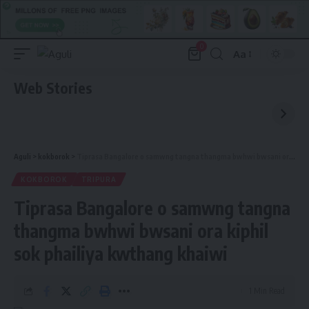
0
Aa
Font
Resizer
Web Stories
Aguli
>
kokborok
>
Tiprasa Bangalore o samwng tangna thangma bwhwi bwsani ora kiphil sok phailiya kwthang khaiwi
KOKBOROK
TRIPURA
Tiprasa Bangalore o samwng tangna
thangma bwhwi bwsani ora kiphil
sok phailiya kwthang khaiwi
1 Min Read