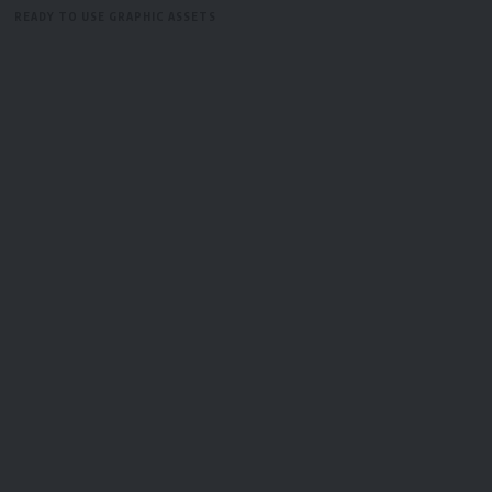
READY TO USE GRAPHIC ASSETS
FREE ITEMS
TEMPLATES
ICONS
GRAPHICS
MOCKUP