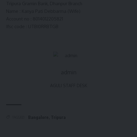
Tripura Gramin Bank, Dhanpur Branch
Name : Kanya Pati Debbarma (Wife)
Account no : 8014012205821
Ifsc code : UTBI0RRBTGB
admin
AGULI STAFF DESK
Bangalore
,
Tripura
TAGGED: