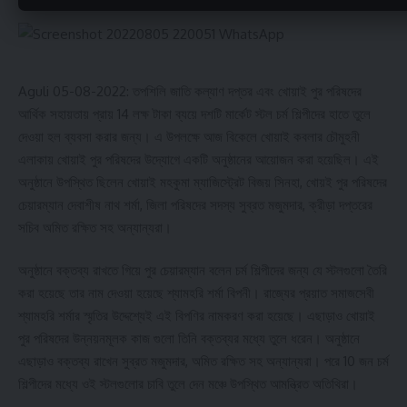
multiple classes of coaches for passengers to choose train
seats/berths from classes which are Sleeper, Third AC and
Second Seating.
Aguli 05-08-2022: তপশিলি জাতি কল্যাণ দপ্তর এবং খোয়াই পুর পরিষদের
There are currently 3 (nine) express train services operating
আর্থিক সহায়তায় প্রায় 14 লক্ষ টাকা ব্যয়ে দশটি মার্কেট স্টল চর্ম শিল্পীদের হাতে তুলে
in the state viz., Agartala – Silchar Express, Agartala –
দেওয়া হল ব্যবসা করার জন্য। এ উপলক্ষে আজ বিকেলে খোয়াই কবলার চৌমুহনী
Sealdah (Kanchenjunga Express), Agartala – Bangalore
এলাকায় খোয়াই পুর পরিষদের উদ্যোগে একটি অনুষ্ঠানের আয়োজন করা হয়েছিল। এই
Superfast Special, Agartala – Jirivam (Janastabdi Express),
অনুষ্ঠানে উপস্থিত ছিলেন খোয়াই মহকুমা ম্যাজিস্ট্রেট বিজয় সিনহা, খোয়ই পুর পরিষদের
Agartala – Deogarh Express, Agartala – Ferozepur ( Tripura
চেয়ারম্যান দেবাশীষ নাথ শর্মা, জিলা পরিষদের সদস্য সুব্রত মজুমদার, ক্রীড়া দপ্তরের
Sundari Express), Agartala-Bengaluru (Humsafar Express),
সচিব অমিত রক্ষিত সহ অন্যান্যরা।
Agartala-Anand Vihar (Tejas Rajdhani Express) and Agartala
Ranikamalabati Express. DEMU train services are also
অনুষ্ঠানে বক্তব্য রাখতে গিয়ে পুর চেয়ারম্যান বলেন চর্ম শিল্পীদের জন্য যে স্টলগুলো তৈরি
running from Agartala to Dharmanagar / Agartala to
করা হয়েছে তার নাম দেওয়া হয়েছে শ্যামহরি শর্মা বিপনী। রাজ্যের প্রয়াত সমাজসেবী
Sabroom. The Government of Tripura has sent a special
শ্যামহরি শর্মার স্মৃতির উদ্দেশ্যেই এই বিপণির নামকরণ করা হয়েছে। এছাড়াও খোয়াই
request to the Union Ministry to start the following train
পুর পরিষদের উন্নয়নমূলক কাজ গুলো তিনি বক্তব্যর মধ্যে তুলে ধরেন। অনুষ্ঠানে
services as per public demand: i) Agartala-Mumbai Express
এছাড়াও বক্তব্য রাখেন সুব্রত মজুমদার, অমিত রক্ষিত সহ অন্যান্যরা। পরে 10 জন চর্ম
Train Service. ii) Agartala-Jammu Express Train Service iii)
শিল্পীদের মধ্যে ওই স্টলগুলোর চাবি তুলে দেন মঞ্চে উপস্থিত আমন্ত্রিত অতিথিরা।
Agartala-Guwahati Express Train Service.