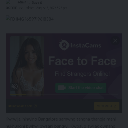
admin
Last updated: August 5, 2022 5:25 pm
instacams.com
VIEW MORE
Kwrwija, hinwino Bangalore samwng tangna thangja mani
nukhungni bwhwi bwsani bangwi. Kwpal o swijak gwnang