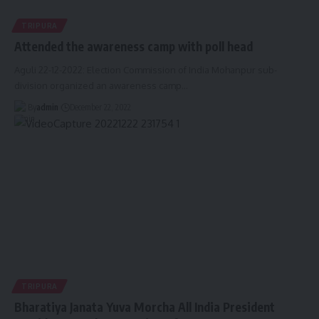
TRIPURA
Attended the awareness camp with poll head
Aguli 22-12-2022: Election Commission of India Mohanpur sub-
division organized an awareness camp
…
By
admin
December 22, 2022
TRIPURA
Bharatiya Janata Yuva Morcha All India President