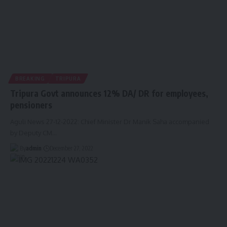
BREAKING
TRIPURA
Tripura Govt announces 12% DA/ DR for employees,
pensioners
Aguli News 27-12-2022: Chief Minister Dr Manik Saha accompanied
by Deputy CM
…
By
admin
December 27, 2022