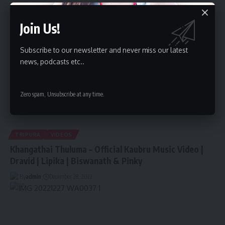
By
admin
December 28, 2022
Join Us!
Subscribe to our newsletter and never miss our latest
news, podcasts etc..
Zero spam, Unsubscribe at any time.
TRIPURA
VIDEOS
Khangathai Thuluma – Official Kaubru Music Video |
Dravid | Lipika | Biswanath & Pinky
By
admin
December 28, 2022