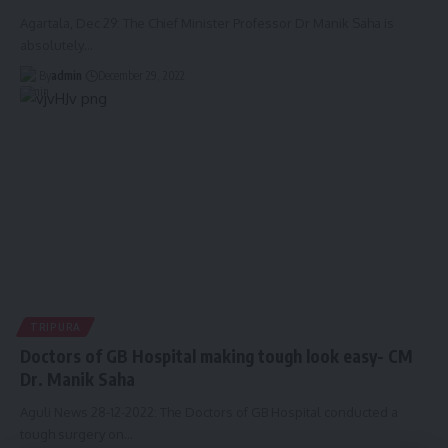
Agartala, Dec 29: The Chief Minister Professor Dr Manik Saha is
absolutely
…
By
admin
December 29, 2022
TRIPURA
Doctors of GB Hospital making tough look easy- CM
Dr. Manik Saha
Aguli News 28-12-2022: The Doctors of GB Hospital conducted a
tough surgery on
…