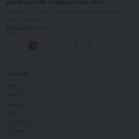
presides over the reception of new voters
Aguli News 22-12-2022: Yesterday Under the initiative of Bamutia
Mandal, a welcome
…
By
admin
December 22, 2022
1
2
3
…
21
22
Quick Link
World
National
Northeast
Tripura
kokborok
Bangla